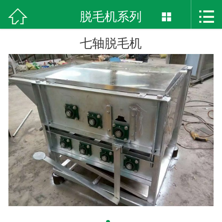



首页
脱毛机系列

关于我们
七轴脱毛机
产品展示
热销产品
案例展示
最新资讯
在线留言